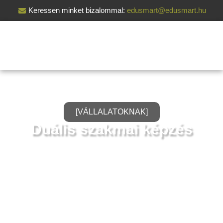
Keressen minket bizalommal:
edusmart@edusmart.hu
[VÁLLALATOKNAK]
Duális szakmai képzés
Optimalizálja vállalata tudásbázisát és maximalizálja a
szakképzési támogatásokat az EduSmarttal. Kínálatunkban
megtalálja a duális képzési megoldásokat, melyekkel
munkavállalói munkaidőben, gyakorlati helyszínen szerezhetnek
államilag elismert szakképesítést.