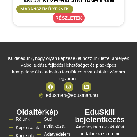
ANGOL KÖZÉPHALADÓ TANFOLYAM
MAGÁNSZEMÉLYEKNEK
RÉSZLETEK
Küldetésünk, hogy olyan képzéseket hozzunk létre, amelyek
valódi tudást, fejlődési lehetőséget és piacképes
kompetenciákat adnak a tanulók és a vállalatok számára
egyaránt.
edusmart@edusmart.hu
Oldaltérkép
EduSkill
bejelentkezés
Rólunk
Süti
nyilatkozat
Amennyiben az oktatási
Képzéseink
portálunkra szeretne
Adatvédelem
Kapcsolat