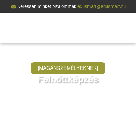
Keressen minket bizalommal:
edusmart@edusmart.hu
[MAGÁNSZEMÉLYEKNEK]
Felnőttképzés
Fejlessze magát és építse jövőjét az EduSmart
felnőttképzéseivel! Képzéseink segítségével új szakmát sajátíthat
el, bővítheti tudását, vagy akár karriert is válthat. Tanuljon
rugalmas időbeosztásban, gyakorlatorientált programokon,
tapasztalt oktatóktól, és szerezzen valódi, piacképes tudást,
amellyel magabiztosan léphet a következő szintre.